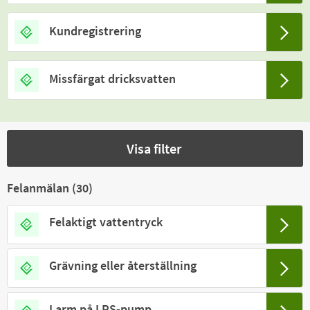
Kundregistrering
Missfärgat dricksvatten
Visa filter
Felanmälan (
30
)
Felaktigt vattentryck
Grävning eller återställning
Larm på LPS-pump